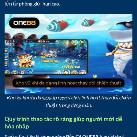
lớn từ phòng giới hạn cao.
Kho vũ khí đa dạng giúp người chơi linh hoạt thay đổi chiến
thuật trong từng màn.
Quy trình thao tác rõ ràng giúp người mới dễ
hòa nhập
Bước đầu tiên là chọn phòng
Bắn Cá ONE88
. Người chơi