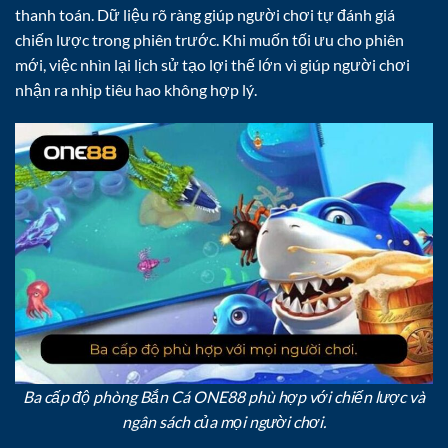
thanh toán. Dữ liệu rõ ràng giúp người chơi tự đánh giá
chiến lược trong phiên trước. Khi muốn tối ưu cho phiên
mới, việc nhìn lại lịch sử tạo lợi thế lớn vì giúp người chơi
nhận ra nhịp tiêu hao không hợp lý.
Ba cấp độ phòng Bắn Cá ONE88 phù hợp với chiến lược và
ngân sách của mọi người chơi.