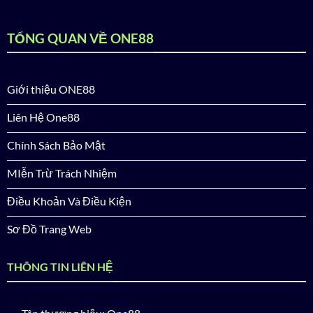
TỔNG QUAN VỀ ONE88
Giới thiệu ONE88
Liên Hệ One88
Chính Sách Bảo Mật
MIễn Trừ Trách Nhiệm
Điều Khoản Và Điều Kiện
Sơ Đồ Trang Web
THÔNG TIN LIÊN HỆ