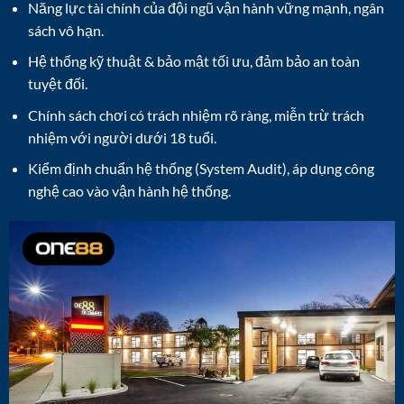
Năng lực tài chính của đội ngũ vận hành vững mạnh, ngân
sách vô hạn.
Hệ thống kỹ thuật & bảo mật tối ưu, đảm bảo an toàn
tuyệt đối.
Chính sách chơi có trách nhiệm rõ ràng, miễn trừ trách
nhiệm với người dưới 18 tuổi.
Kiểm định chuẩn hệ thống (System Audit), áp dụng công
nghệ cao vào vận hành hệ thống.