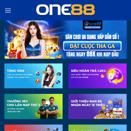
Bỏ
qua
nội
dung