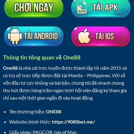
Thông tin tổng quan về One88
One88
là nhà cái trực tuyến được thành lập từ năm 2015 và
có trụ sở trực tiếp được đặt tại Manila – Philippines. Với số
vốn đầu tư cực khủng và bài bản, chúng tôi đã nhanh chóng
thu hút được hàng trăm ngàn lượt hội viên đăng ký tham gia
chỉ sau một thời gian ngắn đi vào hoạt động.
Tên thương hiệu:
ONE88
Website chính thức:
https://9080bet.me/
Giấy phép: PAGCOR, Isle of Man