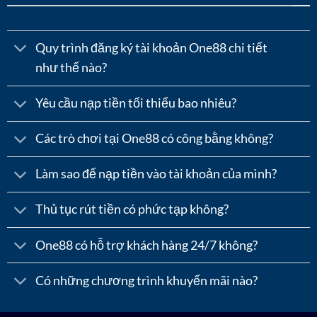
Quy trình đăng ký tài khoản One88 chi tiết
như thế nào?
Yêu cầu nạp tiền tối thiểu bao nhiêu?
Các trò chơi tại One88 có công bằng không?
Làm sao để nạp tiền vào tài khoản của mình?
Thủ tục rút tiền có phức tạp không?
One88 có hỗ trợ khách hàng 24/7 không?
Có những chương trình khuyến mãi nào?