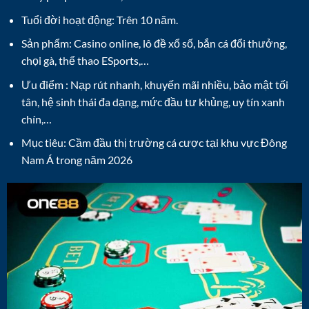
Tuổi đời hoạt động: Trên 10 năm.
Sản phẩm: Casino online, lô đề xổ số, bắn cá đổi thưởng,
chọi gà, thể thao ESports,…
Ưu điểm : Nạp rút nhanh, khuyến mãi nhiều, bảo mật tối
tân, hệ sinh thái đa dạng, mức đầu tư khủng, uy tín xanh
chín,…
Mục tiêu: Cầm đầu thị trường cá cược tại khu vực Đông
Nam Á trong năm 2026