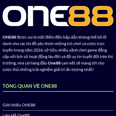
ONE88
được coi là một điểm đến hấp dẫn không thể bỏ lỡ
dành cho các tín đồ yêu thích những trò chơi cá cược trực
tuyến trong năm 2026, sở hữu nhiều sảnh chơi game đẳng
cấp với lịch sử hoạt động lâu đời và độ uy tín tuyệt đối trên thị
trường, nhà cái hàng đầu
One88
cam kết sẽ mang tới cho
cược thủ những trải nghiệm giải trí ấn tượng nhất!
TỔNG QUAN VỀ ONE88
Giới thiệu ONE88
Liên Hệ One88