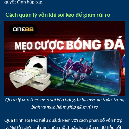
quyết định hấp tấp.
Cách quản lý vốn khi soi kèo để giảm rủi ro
Quản lý vốn theo mẹo soi kèo bóng đá ba mức an toàn, trung
bình và mạo hiểm giúp giảm rủi ro
Quá trình soi kèo hiệu quả đi kèm với cách phân bổ vốn hợp
lý. Người chơi chỉ nên chọn một hoặc hai trận có dữ liệu tốt