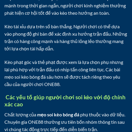
mạnh trong thời gian ngắn, người chơi kinh nghiệm thường
phát hiện cơ hội tốt để vào kèo theo hướng an toàn.
Kèo tài xỉu dựa trên số bàn thắng. Người chơi có thể dựa
vào phong độ ghi bàn để xác định xu hướng trận đấu. Những
trận có hàng công mạnh và hàng thủ lỏng lẻo thường mang
tới lựa chọn tài hấp dẫn.
Kèo phạt góc và thẻ phạt được xem là lựa chọn phụ nhưng
lại phù hợp với trận đấu có nhịp tấn công liên tục. Các bài
mẹo soi kèo bóng đá sâu hơn sẽ được tách riêng theo yêu
cầu của người chơi ONE88.
Các yếu tố giúp người chơi soi kèo với độ chính
xác cao
Chất lượng của
mẹo soi kèo bóng đá
phụ thuộc vào dữ liệu.
Chuyên gia ONE88 thường ưu tiên bốn nhóm thông tin sau
vì chúng tác động trực tiếp đến diễn biến trận.