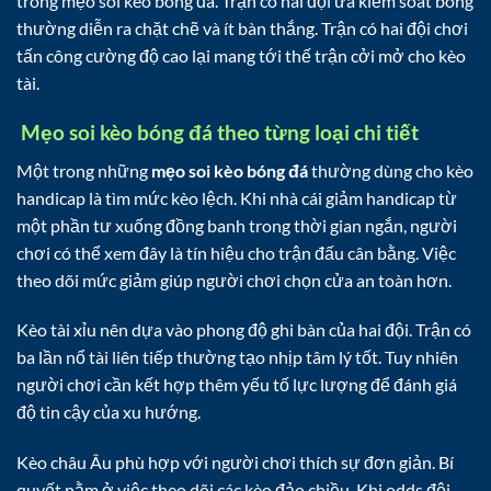
trong mẹo soi kèo bóng đá. Trận có hai đội ưa kiểm soát bóng
thường diễn ra chặt chẽ và ít bàn thắng. Trận có hai đội chơi
tấn công cường độ cao lại mang tới thế trận cởi mở cho kèo
tài.
Mẹo soi kèo bóng đá theo từng loại chi tiết
Một trong những
mẹo soi kèo bóng đá
thường dùng cho kèo
handicap là tìm mức kèo lệch. Khi nhà cái giảm handicap từ
một phần tư xuống đồng banh trong thời gian ngắn, người
chơi có thể xem đây là tín hiệu cho trận đấu cân bằng. Việc
theo dõi mức giảm giúp người chơi chọn cửa an toàn hơn.
Kèo tài xỉu nên dựa vào phong độ ghi bàn của hai đội. Trận có
ba lần nổ tài liên tiếp thường tạo nhịp tâm lý tốt. Tuy nhiên
người chơi cần kết hợp thêm yếu tố lực lượng để đánh giá
độ tin cậy của xu hướng.
Kèo châu Âu phù hợp với người chơi thích sự đơn giản. Bí
quyết nằm ở việc theo dõi các kèo đảo chiều. Khi odds đội