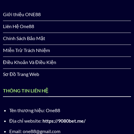
Giới thiệu ONE88
Liên Hệ One88
Chính Sách Bảo Mật
MIễn Trừ Trách Nhiệm
Điều Khoản Và Điều Kiện
Sơ Đồ Trang Web
THÔNG TIN LIÊN HỆ
Tên thương hiệu: One88
Địa chỉ website:
https://9080bet.me/
Email:
one88@gmail.com